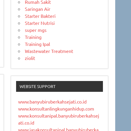
Rumah Sakit
Saringan Air
Starter Bakteri
Starter Nutrisi
super mgs
Training
Training Ipal
Wastewater Treatment
ziolit
WEBSITE SUPPORT
www.banyubiruberkahsejati.co.id
www.konsultanlingkunganhidup.com
www.konsultanipal.banyubiruberkahsej
ati.co.id
www.jasakonsultanipal.banyubiruberka