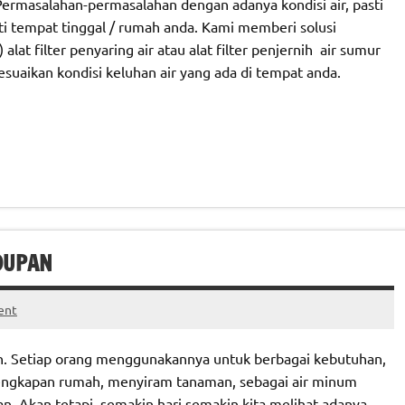
ermasalahan-permasalahan dengan adanya kondisi air, pasti
tempat tinggal / rumah anda. Kami memberi solusi
t filter penyaring air atau alat filter penjernih air sumur
suaikan kondisi keluhan air yang ada di tempat anda.
DUPAN
ent
an. Setiap orang menggunakannya untuk berbagai kebutuhan,
lengkapan rumah, menyiram tanaman, sebagai air minum
. Akan tetapi, semakin hari semakin kita melihat adanya