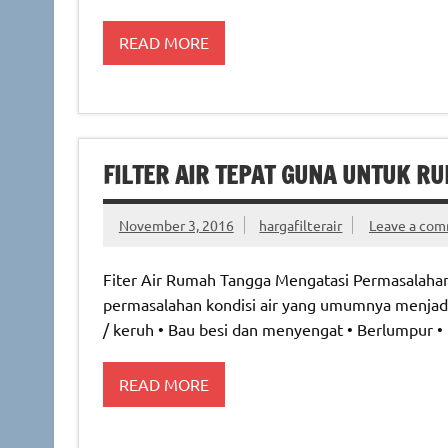
READ MORE
FILTER AIR TEPAT GUNA UNTUK R
November 3, 2016
hargafilterair
Leave a co
Fiter Air Rumah Tangga Mengatasi Permasalahan
permasalahan kondisi air yang umumnya menjadi
/ keruh • Bau besi dan menyengat • Berlumpur •
READ MORE