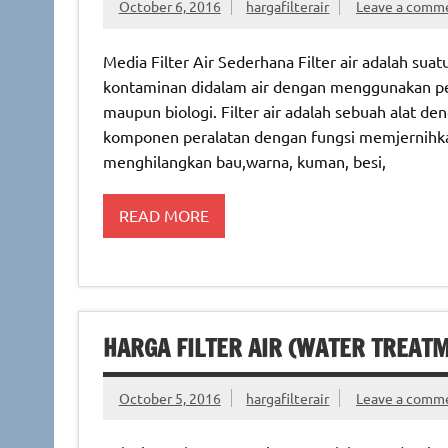
October 6, 2016
hargafilterair
Leave a comm
Media Filter Air Sederhana Filter air adalah su
kontaminan didalam air dengan menggunakan peng
maupun biologi. Filter air adalah sebuah alat de
komponen peralatan dengan fungsi memjernihka
menghilangkan bau,warna, kuman, besi,
READ MORE
HARGA FILTER AIR (WATER TREAT
October 5, 2016
hargafilterair
Leave a comm