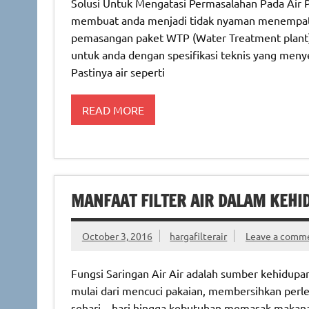
Solusi Untuk Mengatasi Permasalahan Pada Air P
membuat anda menjadi tidak nyaman menempati 
pemasangan paket WTP (Water Treatment plant) ala
untuk anda dengan spesifikasi teknis yang menye
Pastinya air seperti
READ MORE
MANFAAT FILTER AIR DALAM KEHI
October 3, 2016
hargafilterair
Leave a comm
Fungsi Saringan Air Air adalah sumber kehidup
mulai dari mencuci pakaian, membersihkan per
sehari – hari hingga kebutuhan memasak makanan