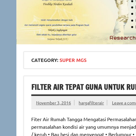
CATEGORY:
SUPER MGS
FILTER AIR TEPAT GUNA UNTUK R
November 3, 2016
hargafilterair
Leave a co
Fiter Air Rumah Tangga Mengatasi Permasalahan
permasalahan kondisi air yang umumnya menjadi
/ keruh • Bau besi dan menyengat • Berlumpur •