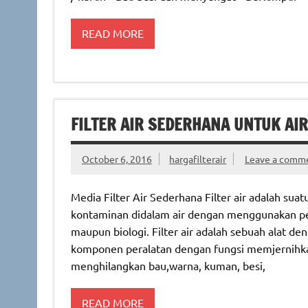
READ MORE
FILTER AIR SEDERHANA UNTUK AIR
October 6, 2016
hargafilterair
Leave a comm
Media Filter Air Sederhana Filter air adalah su
kontaminan didalam air dengan menggunakan peng
maupun biologi. Filter air adalah sebuah alat de
komponen peralatan dengan fungsi memjernihka
menghilangkan bau,warna, kuman, besi,
READ MORE