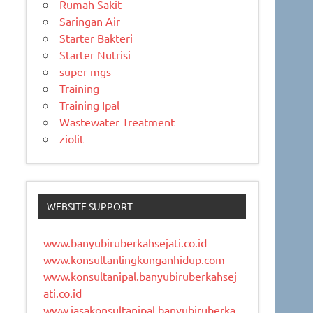
Rumah Sakit
Saringan Air
Starter Bakteri
Starter Nutrisi
super mgs
Training
Training Ipal
Wastewater Treatment
ziolit
WEBSITE SUPPORT
www.banyubiruberkahsejati.co.id
www.konsultanlingkunganhidup.com
www.konsultanipal.banyubiruberkahsej
ati.co.id
www.jasakonsultanipal.banyubiruberka