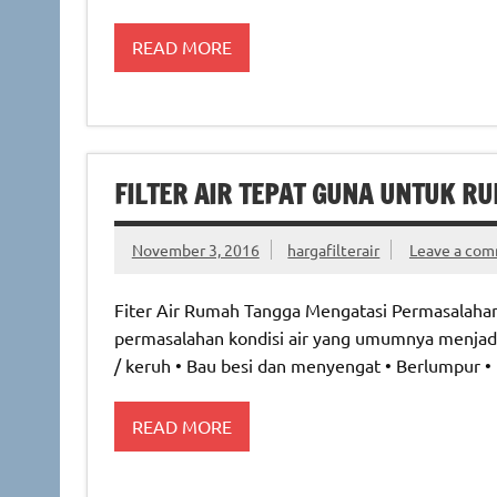
READ MORE
FILTER AIR TEPAT GUNA UNTUK R
November 3, 2016
hargafilterair
Leave a co
Fiter Air Rumah Tangga Mengatasi Permasalahan
permasalahan kondisi air yang umumnya menjadi
/ keruh • Bau besi dan menyengat • Berlumpur •
READ MORE