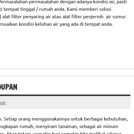
ermasalahan-permasalahan dengan adanya kondisi air, pasti
tempat tinggal / rumah anda. Kami memberi solusi
t filter penyaring air atau alat filter penjernih air sumur
suaikan kondisi keluhan air yang ada di tempat anda.
DUPAN
ent
an. Setiap orang menggunakannya untuk berbagai kebutuhan,
lengkapan rumah, menyiram tanaman, sebagai air minum
. Akan tetapi, semakin hari semakin kita melihat adanya