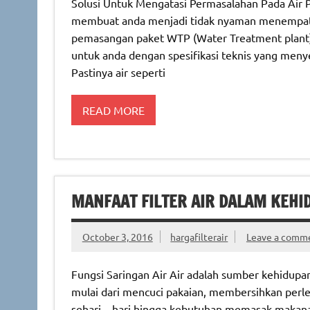
Solusi Untuk Mengatasi Permasalahan Pada Air P
membuat anda menjadi tidak nyaman menempati 
pemasangan paket WTP (Water Treatment plant) ala
untuk anda dengan spesifikasi teknis yang menye
Pastinya air seperti
READ MORE
MANFAAT FILTER AIR DALAM KEHI
October 3, 2016
hargafilterair
Leave a comm
Fungsi Saringan Air Air adalah sumber kehidup
mulai dari mencuci pakaian, membersihkan per
sehari – hari hingga kebutuhan memasak makanan