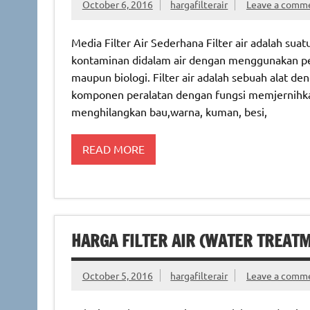
October 6, 2016
hargafilterair
Leave a comm
Media Filter Air Sederhana Filter air adalah su
kontaminan didalam air dengan menggunakan peng
maupun biologi. Filter air adalah sebuah alat de
komponen peralatan dengan fungsi memjernihka
menghilangkan bau,warna, kuman, besi,
READ MORE
HARGA FILTER AIR (WATER TREAT
October 5, 2016
hargafilterair
Leave a comm