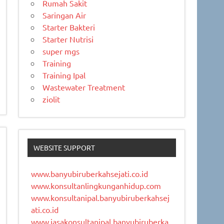
Rumah Sakit
Saringan Air
Starter Bakteri
Starter Nutrisi
super mgs
Training
Training Ipal
Wastewater Treatment
ziolit
WEBSITE SUPPORT
www.banyubiruberkahsejati.co.id
www.konsultanlingkunganhidup.com
www.konsultanipal.banyubiruberkahsej
ati.co.id
www.jasakonsultanipal.banyubiruberka